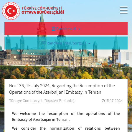
TÜRKİYE CUMHURİYETİ
OTTAVA BÜYÜKELÇİLİĞİ
Randevu Al
Randevu İptal/Sorgula
No: 136, 15 July 2024, Regarding the Resumption of the
Operations of the Azerbaijani Embassy In Tehran
Türkiye Cumhuriyeti Dışişleri Bakanlığı
15.07.2024
We welcome the resumption of the operations of the
Embassy of Azerbaijan in Tehran.
We consider the normalization of relations between