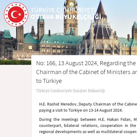
TÜRKİYE CUMHURİYETİ
OTTAVA BÜYÜKELÇİLİĞİ
No: 166, 13 August 2024, Regarding the 
Chairman of the Cabinet of Ministers an
to Türkiye
Türkiye Cumhuriyeti Dışişleri Bakanlığı
H.E. Rashid Meredov, Deputy Chairman of the Cabinet 
paying a visit to Türkiye on 13-14 August 2024.
During the meetings between H.E. Hakan Fidan, Min
counterpart, bilateral relations, cooperation in th
regional developments as well as multilateral coopera