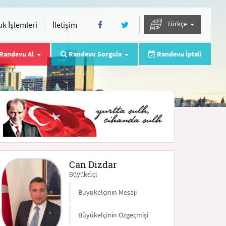
Türkçe
k İşlemleri
İletişim
Randevu Al
Randevu Sorgula
Randevu İptali
Can Dizdar
Büyükelçi
Büyükelçinin Mesajı
Büyükelçinin Özgeçmişi