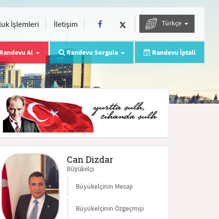
Türkçe
uk İşlemleri
İletişim
Randevu Al
Randevu Sorgula
Randevu İptali
Can Dizdar
Büyükelçi
Büyükelçinin Mesajı
Büyükelçinin Özgeçmişi