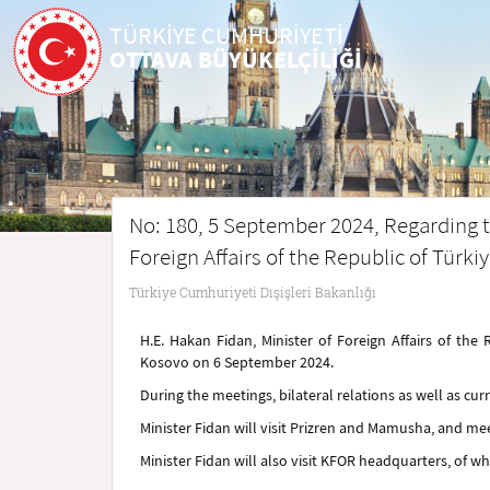
TÜRKİYE CUMHURİYETİ
OTTAVA BÜYÜKELÇİLİĞİ
No: 180, 5 September 2024, Regarding th
Foreign Affairs of the Republic of Türki
Türkiye Cumhuriyeti Dışişleri Bakanlığı
H.E. Hakan Fidan, Minister of Foreign Affairs of the R
Kosovo on 6 September 2024.
During the meetings, bilateral relations as well as cu
Minister Fidan will visit Prizren and Mamusha, and me
Minister Fidan will also visit KFOR headquarters, of 